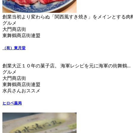
創業当初より変わらぬ「関西風すき焼き」をメインとする肉料.
グルメ
大門商店街
東舞鶴商店街連盟
（有）東月堂
創業大正１０年の菓子店。 海軍レシピを元に海軍の街舞鶴...
グルメ
大門商店街
東舞鶴商店街連盟
水兵さんおススメ
ヒロベ薬局