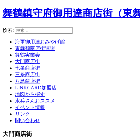
舞鶴鎮守府御用達商店街（東
検索:
海軍御用達おみやげ館
東舞鶴商店街連盟
舞鶴実業会
大門商店街
七条商店街
三条商店街
八島商店街
LINKCARD加盟店
地図から探す
水兵さんおススメ
イベント情報
リンク
問い合わせ
大門商店街