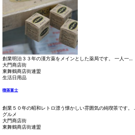
創業明治３３年の漢方薬をメインとした薬局です。 一人一...
大門商店街
東舞鶴商店街連盟
生活日用品
喫茶富士
創業５０年の昭和レトロ漂う懐かしい雰囲気の純喫茶です。 ..
グルメ
大門商店街
東舞鶴商店街連盟