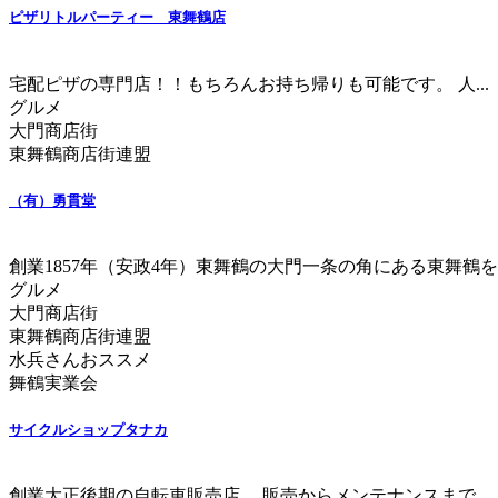
ピザリトルパーティー 東舞鶴店
宅配ピザの専門店！！もちろんお持ち帰りも可能です。 人...
グルメ
大門商店街
東舞鶴商店街連盟
（有）勇貫堂
創業1857年（安政4年）東舞鶴の大門一条の角にある東舞鶴を代
グルメ
大門商店街
東舞鶴商店街連盟
水兵さんおススメ
舞鶴実業会
サイクルショップタナカ
創業大正後期の自転車販売店。 販売からメンテナンスまで...