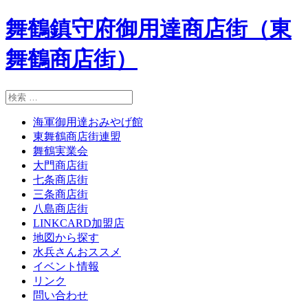
舞鶴鎮守府御用達商店街（東
舞鶴商店街）
検
索:
海軍御用達おみやげ館
東舞鶴商店街連盟
舞鶴実業会
大門商店街
七条商店街
三条商店街
八島商店街
LINKCARD加盟店
地図から探す
水兵さんおススメ
イベント情報
リンク
問い合わせ