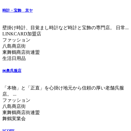
時計・宝飾 京ヤ
壁掛け時計、目覚まし時計など時計と宝飾の専門店。 日常...
LINKCARD加盟店
ファッション
八島商店街
東舞鶴商店街連盟
生活日用品
㈱奥呉服店
「本物」と「正直」を心掛け地元から信頼の厚い老舗呉服
店。 ...
ファッション
八島商店街
東舞鶴商店街連盟
舞鶴実業会
SCOPE