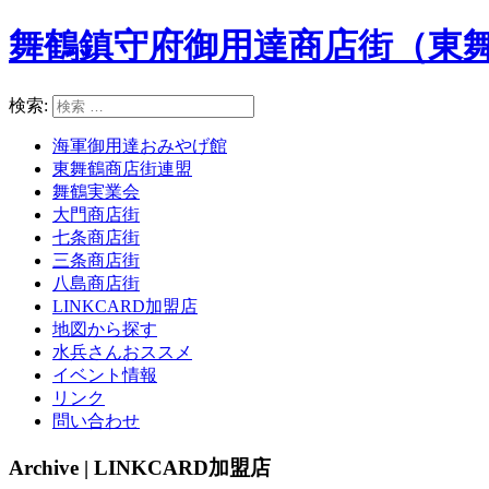
舞鶴鎮守府御用達商店街（東
検索:
海軍御用達おみやげ館
東舞鶴商店街連盟
舞鶴実業会
大門商店街
七条商店街
三条商店街
八島商店街
LINKCARD加盟店
地図から探す
水兵さんおススメ
イベント情報
リンク
問い合わせ
Archive | LINKCARD加盟店