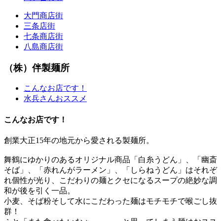
大門商店街
三条店街
七条商店街
八島商店街
（株）伴製麺所
こんなお店です！
水兵さんおススメ
こんなお店です！
創業大正15年の地元から愛される製麺所。
舞鶴にゆかりのあるオリジナル商品「白糸うどん」、「幽斎
そば」、「赤れんがラーメン」、「しらねうどん」はそれぞ
れ個性が光り、こだわりの麺とクセになるスープの絶妙な調
和が後を引く一品。
小麦、そば粉そして水にこだわった麺はモチモチで喉ごし抜
群！