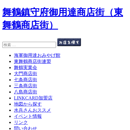
舞鶴鎮守府御用達商店街（東
舞鶴商店街）
検
索:
海軍御用達おみやげ館
東舞鶴商店街連盟
舞鶴実業会
大門商店街
七条商店街
三条商店街
八島商店街
LINKCARD加盟店
地図から探す
水兵さんおススメ
イベント情報
リンク
問い合わせ