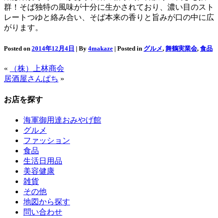
群！そば独特の風味が十分に生かされており、濃い目のスト
レートつゆと絡み合い、そば本来の香りと旨みが口の中に広
がります。
Posted on
2014年12月4日
| By
4makaze
| Posted in
グルメ
,
舞鶴実業会
,
食品
«
（株）上林商会
居酒屋さんぱち
»
お店を探す
海軍御用達おみやげ館
グルメ
ファッション
食品
生活日用品
美容健康
雑貨
その他
地図から探す
問い合わせ