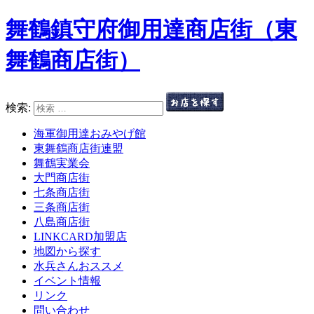
舞鶴鎮守府御用達商店街（東
舞鶴商店街）
検索:
海軍御用達おみやげ館
東舞鶴商店街連盟
舞鶴実業会
大門商店街
七条商店街
三条商店街
八島商店街
LINKCARD加盟店
地図から探す
水兵さんおススメ
イベント情報
リンク
問い合わせ