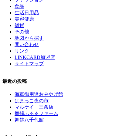
食品
生活日用品
美容健康
雑貨
その他
地図から探す
問い合わせ
リンク
LINKCARD加盟店
サイトマップ
最近の投稿
海軍御用達おみやげ館
はまっこ夜の市
マルケイ 三条店
舞鶴ふるるファーム
舞鶴八千代館