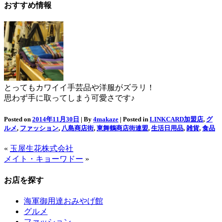
おすすめ情報
とってもカワイイ手芸品や洋服がズラリ！
思わず手に取ってしまう可愛さです♪
Posted on
2014年11月30日
| By
4makaze
| Posted in
LINKCARD加盟店
,
グ
ルメ
,
ファッション
,
八島商店街
,
東舞鶴商店街連盟
,
生活日用品
,
雑貨
,
食品
«
玉屋生花株式会社
メイト・キョーワドー
»
お店を探す
海軍御用達おみやげ館
グルメ
ファッション