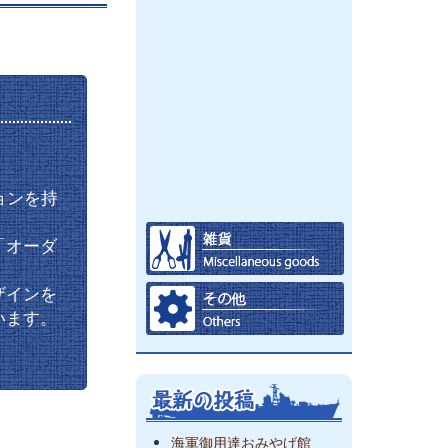
ョンを持
「オーダ
ザインを
います。
海軍御用達おみやげ館