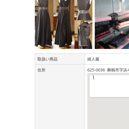
取扱い商品
婦人服
住所
625-0036 舞鶴市字浜4