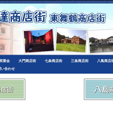
実業会
大門商店街
七条商店街
三条商店街
八島商店
問い合わせ